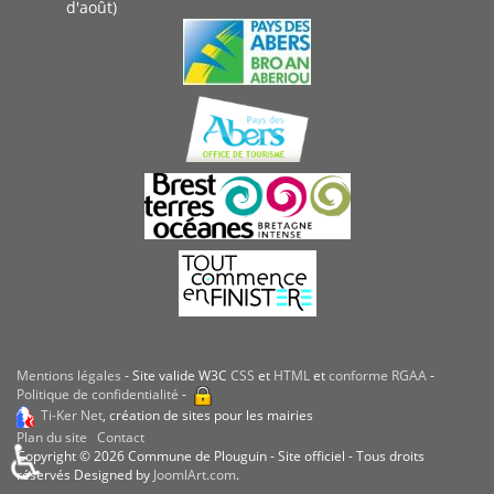
d'août)
Mentions légales
- Site valide W3C
CSS
et
HTML
et
conforme RGAA
-
Politique de confidentialité
-
Ti-Ker Net
, création de sites pour les mairies
Plan du site
Contact
♿
Copyright © 2026 Commune de Plouguin - Site officiel - Tous droits
réservés Designed by
JoomlArt.com
.